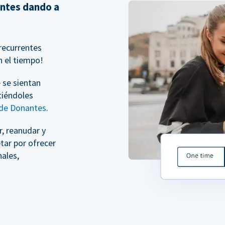
entes dando a
recurrentes
n el tiempo!
 se sientan
tiéndoles
 de Donantes
.
, reanudar y
tar por ofrecer
ales,