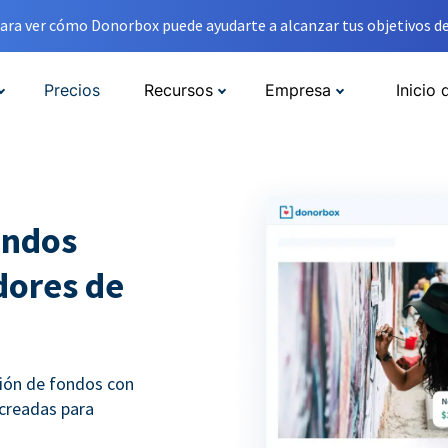
ara ver cómo Donorbox puede ayudarte a alcanzar tus objetivos de
Precios
Recursos
Empresa
Inicio 
ondos
adores de
ción de fondos con
 creadas para