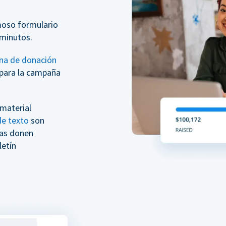
moso formulario
minutos.
na de donación
para la campaña
 material
e texto
son
nas donen
etín