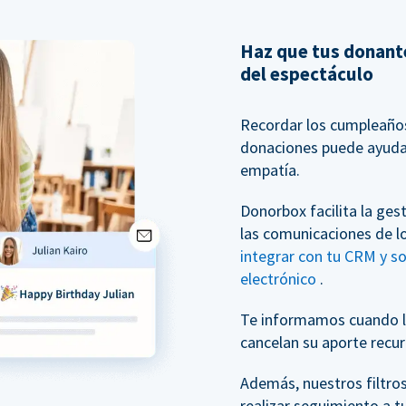
Haz que tus donante
del espectáculo
Recordar los cumpleaños 
donaciones puede ayudar
empatía.
Donorbox facilita la ges
las comunicaciones de l
integrar con tu CRM y s
electrónico
.
Te informamos cuando l
cancelan su aporte recur
Además, nuestros filtro
realizar seguimiento a t