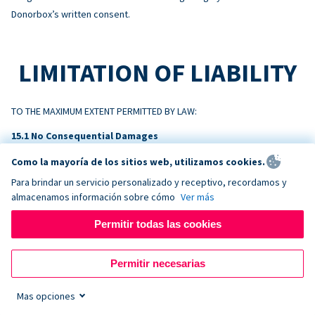
Donorbox’s written consent.
LIMITATION OF LIABILITY
TO THE MAXIMUM EXTENT PERMITTED BY LAW:
No Consequential Damages
NEITHER PARTY WILL BE LIABLE FOR INDIRECT, INCIDENTAL,
Como la mayoría de los sitios web, utilizamos cookies.
CONSEQUENTIAL, SPECIAL, EXEMPLARY, OR PUNITIVE DAMAGES, OR
Para brindar un servicio personalizado y receptivo, recordamos y
LOSS OF PROFITS, REVENUE, OR DATA, ARISING OUT OF OR RELATING
almacenamos información sobre cómo
Ver más
TO THIS AGREEMENT, EVEN IF ADVISED OF THE POSSIBILITY.
Permitir todas las cookies
Liability Cap
DONORBOX’S TOTAL AGGREGATE LIABILITY ARISING OUT OF OR
Permitir necesarias
RELATING TO THIS AGREEMENT WILL NOT EXCEED THE AMOUNTS PAID BY
CUSTOMER TO DONORBOX IN THE TWELVE (12) MONTHS PRECEDING
Mas opciones
THE EVENT GIVING RISE TO THE CLAIM.