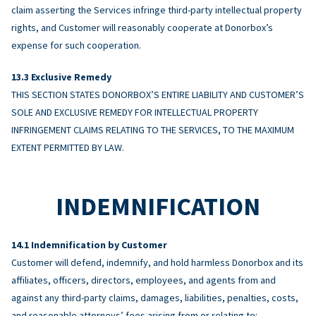
claim asserting the Services infringe third-party intellectual property
rights, and Customer will reasonably cooperate at Donorbox’s
expense for such cooperation.
Exclusive Remedy
THIS SECTION STATES DONORBOX’S ENTIRE LIABILITY AND CUSTOMER’S
SOLE AND EXCLUSIVE REMEDY FOR INTELLECTUAL PROPERTY
INFRINGEMENT CLAIMS RELATING TO THE SERVICES, TO THE MAXIMUM
EXTENT PERMITTED BY LAW.
INDEMNIFICATION
Indemnification by Customer
Customer will defend, indemnify, and hold harmless Donorbox and its
affiliates, officers, directors, employees, and agents from and
against any third-party claims, damages, liabilities, penalties, costs,
and reasonable attorneys’ fees arising from or relating to: